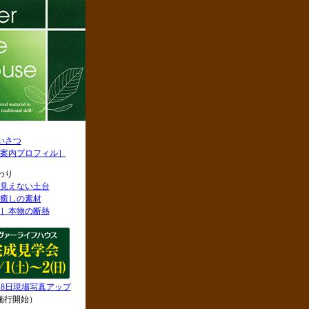
いさつ
案内プロフィル］
わり
見えない土台
癒しの素材
］本物の断熱
月18日現場写真アップ
施行開始）