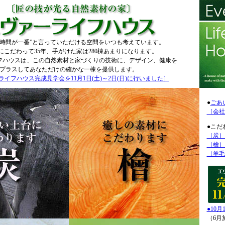
る時間が一番”と言っていただける空間をいつも考えています。
にこだわって35年、手がけた家は280棟あまりになります。
フハウスは、この自然素材と家づくりの技術に、デザイン、健康を
プラスしてあなただけの確かな一棟を提供します。
イフハウス完成見学会を11月1日(土)～2日(日)に行いました］
●
ごあ
［会社
●こだ
［炭］
［檜］
［羊毛
●10
（6月