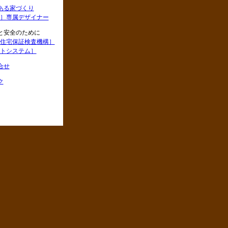
ある家づくり
］専属デザイナー
と安全のために
住宅保証検査機構］
トシステム］
合せ
ク