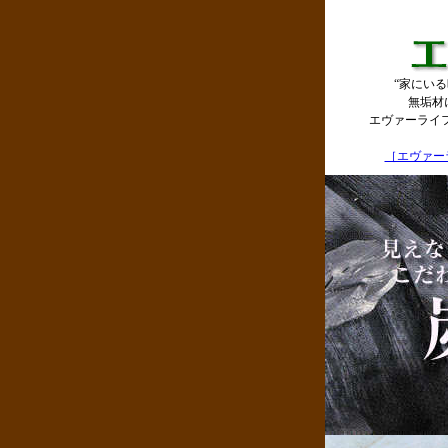
“家にい
無垢材
エヴァーライ
［エヴァーラ