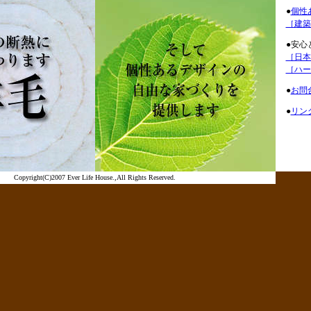
●
個性
［建築
●安心
［日本
［ハー
●
お問
●
リン
Copyright(C)2007 Ever Life House.,All Rights Reserved.