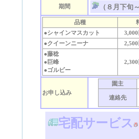
期間
（８月下旬
品種
●シャインマスカット
3,00
●クイーンニーナ
2,50
●藤稔
●巨峰
2,30
●ゴルビー
園主
お申し込み
連絡先
宅配サービス