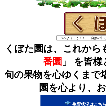
くぼた園は、これから
番園
」 を皆
旬の果物を心ゆくまで
園を心より、
生育状況はこち