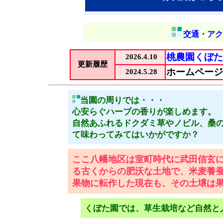
交通・アク
桃農園くぼた
2026.4.10
更新履歴
ホームページ
2024.5.28
当園の周りでは・・・
心安らぐハーブの香りが楽しめます。
自然あふれるドクダミ草やノビル、桑
て味わってみてはいかがですか？
ここ八幡地区は室町時代に武田信玄
る古くからの肥沃な土地で、米麦養
果物に転作した現在も、その土壌は
くぼた園では、草生栽培など自然と