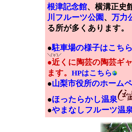
根津記念館
、横溝正史
川フルーツ公園
、
万力
る所が多くあります。
●
駐車場の様子はこち
●近くに陶芸の陶芸ギャ
ます。
HPはこちら
●
山梨市役所のホーム
●
ほったらかし温泉
●
やまなしフルーツ温