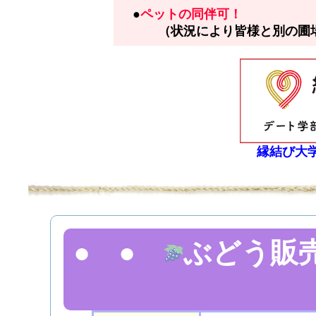
●
ペットの同伴可！
（状況により皆様と別の圃場
縁結び大
● ●
ぶどう販