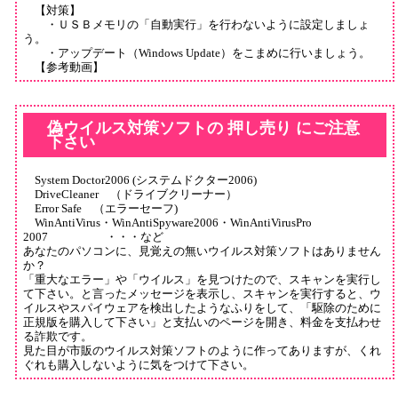
【対策】
・ＵＳＢメモリの「自動実行」を行わないように設定しましょ
う。
・アップデート（Windows Update）をこまめに行いましょう。
【参考動画】
偽ウイルス対策ソフトの 押し売り にご注意
下さい
System Doctor2006 (システムドクター2006)
DriveCleaner （ドライブクリーナー）
Error Safe （エラーセーフ)
WinAntiVirus・WinAntiSpyware2006・WinAntiVirusPro
2007 ・・・など
あなたのパソコンに、見覚えの無いウイルス対策ソフトはありません
か？
「重大なエラー」や「ウイルス」を見つけたので、スキャンを実行し
て下さい。と言ったメッセージを表示し、スキャンを実行すると、ウ
イルスやスパイウェアを検出したようなふりをして、「駆除のために
正規版を購入して下さい」と支払いのページを開き、料金を支払わせ
る詐欺です。
見た目が市販のウイルス対策ソフトのように作ってありますが、くれ
ぐれも購入しないように気をつけて下さい。